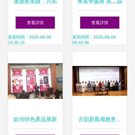
連接產業鏈，共拓
畢業季盛典 第二屆
新藍海 首屆印尼國
沈陽文化創意周圓
查看詳情
查看詳情
際兩輪車零配件及
滿落幕 我院榮獲優
更新時間：2026-08-04
更新時間：2026-08-04
14:36:15
06:43:36
用品展暨無錫-印尼
秀組織獎
電動車供應鏈合作
交流會成功舉辦
欽州特色產品展新
古韻新風傳雅意，