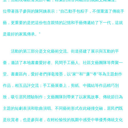
位帶著孫子參與的陳阿姨表示：“自己動手包粽子，不僅重溫了傳統手
藝，更重要的是把這份包含親情的記憶和手藝傳遞給了下一代，這就
是最好的家風傳承。”
活動的第三部分是文化藝術交流。街道搭建了展示與互動的平
臺，邀請了本地書畫愛好者、民間手工藝人、社區文藝團隊等齊聚一
堂。書畫區內，愛好者們揮毫潑墨，以“家”“和”“廉”“孝”等為主題創作
作品，相互品評交流；手工藝展臺上，剪紙、中國結等作品精巧別
致，吸引居民體驗制作；文藝團隊則帶來了以家風故事、傳統節日為
主題的短劇表演和歌曲演唱。不同藝術形式在此碰撞交融，居民們既
是欣賞者，也是參與者，在輕松愉悅的氛圍中感受中華優秀傳統文化