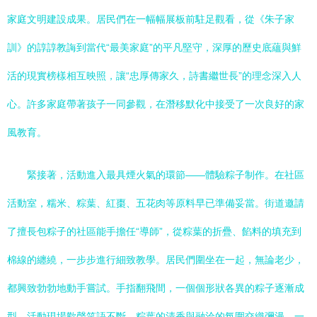
家庭文明建設成果。居民們在一幅幅展板前駐足觀看，從《朱子家
訓》的諄諄教誨到當代“最美家庭”的平凡堅守，深厚的歷史底蘊與鮮
活的現實榜樣相互映照，讓“忠厚傳家久，詩書繼世長”的理念深入人
心。許多家庭帶著孩子一同參觀，在潛移默化中接受了一次良好的家
風教育。
緊接著，活動進入最具煙火氣的環節——體驗粽子制作。在社區
活動室，糯米、粽葉、紅棗、五花肉等原料早已準備妥當。街道邀請
了擅長包粽子的社區能手擔任“導師”，從粽葉的折疊、餡料的填充到
棉線的纏繞，一步步進行細致教學。居民們圍坐在一起，無論老少，
都興致勃勃地動手嘗試。手指翻飛間，一個個形狀各異的粽子逐漸成
型，活動現場歡聲笑語不斷，粽葉的清香與融洽的氛圍交織彌漫。一