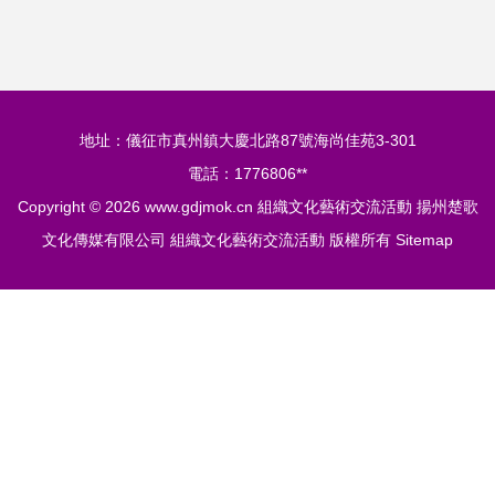
共同體意識融入社
藝大賽頒獎暨職工
會肌理
生活藝術展
地址：儀征市真州鎮大慶北路87號海尚佳苑3-301
電話：1776806**
Copyright © 2026
www.gdjmok.cn
組織文化藝術交流活動
揚州楚歌
文化傳媒有限公司
組織文化藝術交流活動
版權所有
Sitemap