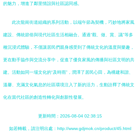
的魅力，增進了鄰里情誼與社區認同感。
此次龍崗街道組織的系列活動，以端午節為契機，巧妙地將家風
建設、傳統節俗與現代社區生活相融合。通過“觀、做、賞、議”等多
種沉浸式體驗，不僅讓居民們親身感受到了傳統文化的溫度與樂趣，
更在動手協作與交流分享中，促進了優良家風的傳播與社區文明的共
建。活動如同一場文化的“及時雨”，潤澤了居民心田，為構建和諧、
溫馨、充滿文化氣息的社區環境注入了新的活力，生動詮釋了傳統文
化在當代社區的創造性轉化與創新性發展。
更新時間：2026-08-04 02:38:15
如若轉載，請注明出處：http://www.gdjmok.cn/product/45.html